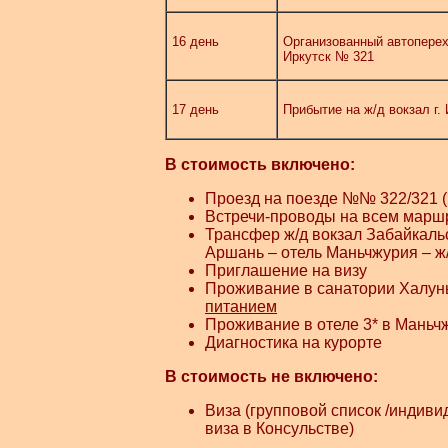
16 день
Организованный автоперех
Иркутск № 321
17 день
Прибытие на ж/д вокзал г.
В стоимость включено:
Проезд на поезде №№ 322/321 (п
Встречи-проводы на всем марш
Трансфер ж/д вокзал Забайкальс
Аршань – отель Маньчжурия – ж
Приглашение на визу
Проживание в санатории Халунь
питанием
Проживание в отеле 3* в Маньч
Диагностика на курорте
В стоимость не включено:
Виза (групповой список /индив
виза в Консульстве)