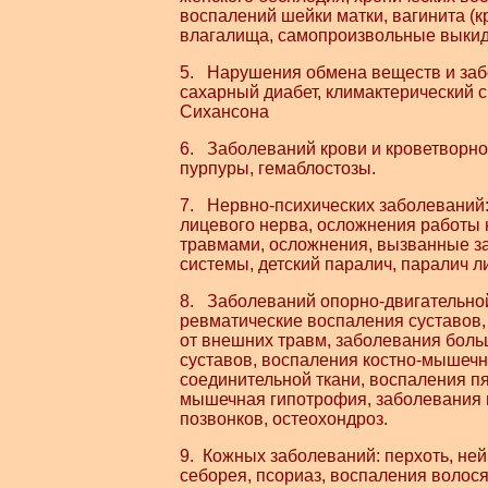
воспалений шейки матки, вагинита (к
влагалища, самопроизвольные выки
5. Нарушения обмена веществ и заб
сахарный диабет, климактерический с
Сихансона
6. Заболеваний крови и кроветворно
пурпуры, гемаблостозы.
7. Нервно-психических заболеваний:
лицевого нерва, осложнения работы
травмами, осложнения, вызванные з
системы, детский паралич, паралич л
8. Заболеваний опорно-двигательно
ревматические воспаления суставов,
от внешних травм, заболевания бол
суставов, воспаления костно-мышеч
соединительной ткани, воспаления пя
мышечная гипотрофия, заболевания
позвонков, остеохондроз.
9. Кожных заболеваний: перхоть, не
себорея, псориаз, воспаления волос