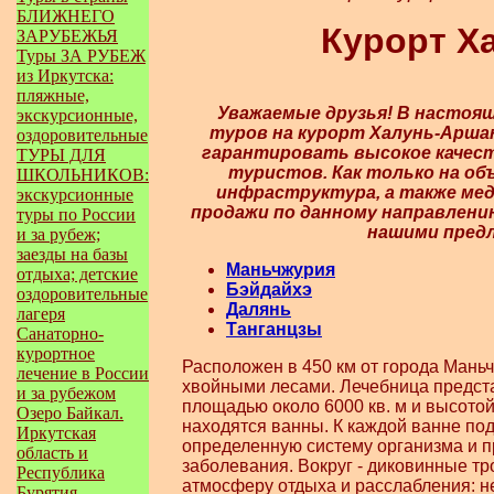
БЛИЖНЕГО
Курорт Х
ЗАРУБЕЖЬЯ
Туры ЗА РУБЕЖ
из Иркутска:
пляжные,
Уважаемые друзья! В настоя
экскурсионные,
туров на курорт Халунь-Аршан
оздоровительные
гарантировать высокое качест
ТУРЫ ДЛЯ
туристов. Как только на о
ШКОЛЬНИКОВ:
инфраструктура, а также мед
экскурсионные
продажи по данному направлени
туры по России
нашими пред
и за рубеж;
заезды на базы
Маньчжурия
отдыха; детские
Бэйдайхэ
оздоровительные
Далянь
лагеря
Танганцзы
Санаторно-
курортное
Расположен в 450 км от города Маньч
лечение в России
хвойными лесами. Лечебница предст
и за рубежом
площадью
около 6000 кв. м и высотой
Озеро Байкал.
находятся ванны. К каждой ванне по
Иркутская
определенную систему организма и п
область и
заболевания. Вокруг - диковинные т
Республика
атмосферу отдыха и расслабления: н
Бурятия